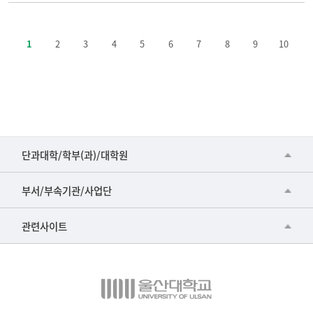
주
요
1
2
3
4
5
6
7
8
9
10
정
책-
번
호,
제
목,
등
■인문대학
단과대학/학부(과)/대학원
록
▷국어국문학부
일,
공동기기센터
부서/부속기관/사업단
조
▷영어영문학과
공학교육혁신센터
회
건강가정지원센터
관련사이트
▷일본어·일본학과
수
과학영재교육원
교수협의회
로
▷중국어·중국학과
교무처교직팀
구
구내(경남)은행
▷프랑스어·프랑스학과
성
국어문화원
노동조합
된
▷스페인·중남미학과