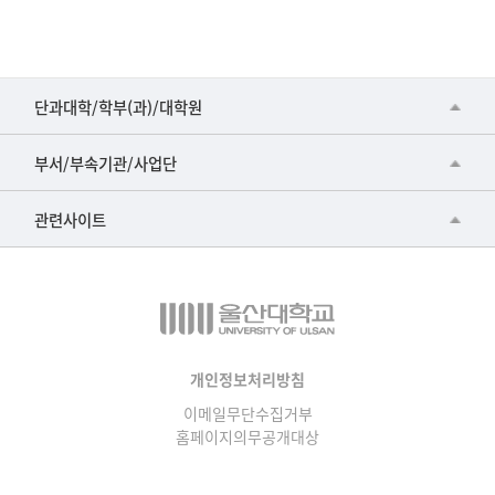
■인문대학
단과대학/학부(과)/대학원
▷국어국문학부
공동기기센터
부서/부속기관/사업단
▷영어영문학과
공학교육혁신센터
건강가정지원센터
관련사이트
▷일본어·일본학과
과학영재교육원
교수협의회
▷중국어·중국학과
교무처교직팀
구내(경남)은행
▷프랑스어·프랑스학과
국어문화원
노동조합
▷스페인·중남미학과
국제교류처
생명윤리위원회
개인정보처리방침
▷역사·문화학과
기초과학연구소
이메일무단수집거부
온라인 기술거래 플랫폼
▷철학·상담학과
홈페이지의무공개대상
물리BK 미래혁신응집물질물리인재교육연구단
울산대신문
■사회과학대학
메이커스페이스