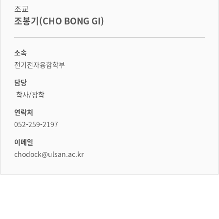
조교
조봉기(CHO BONG GI)
소속
전기전자융합학부
담당
학사/장학
연락처
052-259-2197
이메일
chodock@ulsan.ac.kr