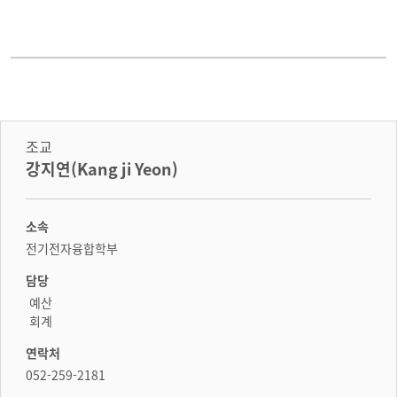
입학안내
학사정보
조교
학생마당
강지연(Kang ji Yeon)
대학원
소속
전기전자융합학부
English
담당
예산
회계
연락처
052-259-2181