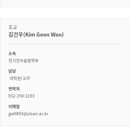
조교
김건우(Kim Geon Woo)
소속
전기전자융합학부
담당
대학원/교무
연락처
052-259-2193
이메일
gw0803@ulsan.ac.kr